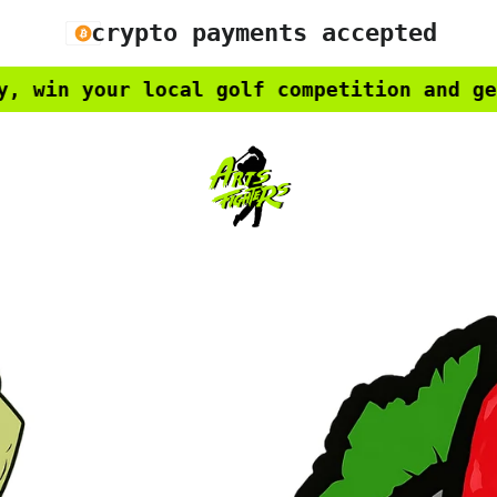
crypto payments accepted
ur local golf competition and get a free 