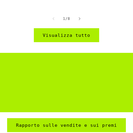
di
di
listino
listino
su
1
/
8
Visualizza tutto
Rapporto sulle vendite e sui premi