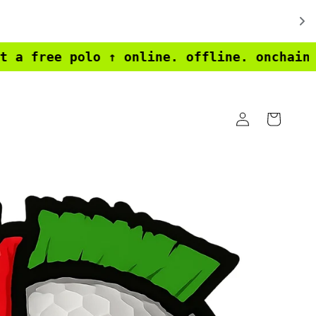
polo ↑ online. offline. onchain. ↑↑↑ HIG
Accedi
Carrello