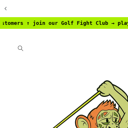
Vai
direttamente
ai contenuti
↑ join our Golf Fight Club → play, win yo