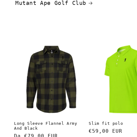
Mutant Ape Golf Club
Long Sleeve Flannel Army
Slim fit polo
And Black
Prezzo
€59,00 EUR
Prezzo
Da €79,00 EUR