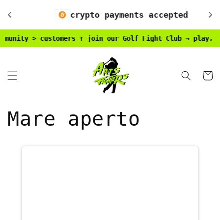
Vai
direttamente
crypto payments accepted
ai contenuti
munity > customers ↑ join our Golf Fight Club → play, wi
Carrell
Mare aperto